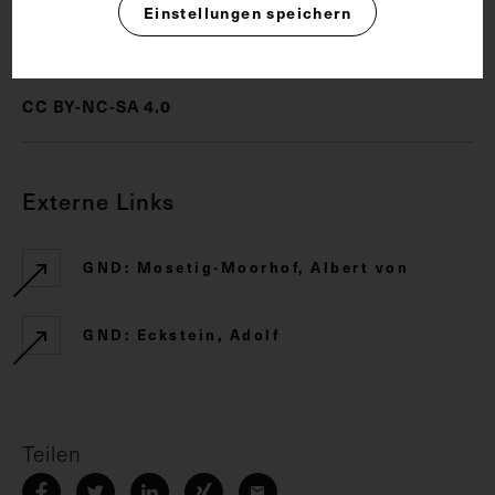
Einstellungen speichern
Rechte
CC BY-NC-SA 4.0
Externe Links
GND: Mosetig-Moorhof, Albert von
GND: Eckstein, Adolf
Teilen