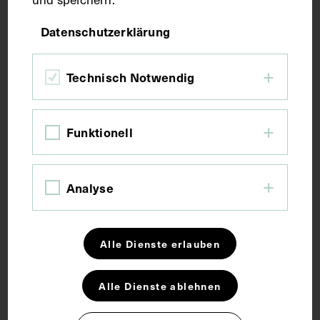
Datenschutzerklärung
Maße
Technisch Notwendig
Bildmaß 40,5 x 30,5 cm
Kurzbeschreibung
Funktionell
Der Lichtdruck wurde von Adolf Ecksteins Verlag,
Analyse
Berlin, verlegt.
Schlagwörter
Alle Dienste erlauben
Alle Dienste ablehnen
Chirurgie