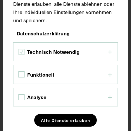
Dienste erlauben, alle Dienste ablehnen oder
Maße
Ihre individuellen Einstellungen vornehmen
und speichern.
Bildmaß 40,4 x 28,9 cm
Datenschutzerklärung
Bildmaß inkl. Untergrund 60,8 x 44,9 cm
Technisch Notwendig
Kurzbeschreibung
Die Lithografie ist von Joseph Lanzedelly
Funktionell
angefertigt worden. Rückseitig mit einem Stempel
der Gesellschaft der Ärzte, Wien, versehen.
Analyse
Schlagwörter
Alle Dienste erlauben
Botaniker
Naturwissenschaftler