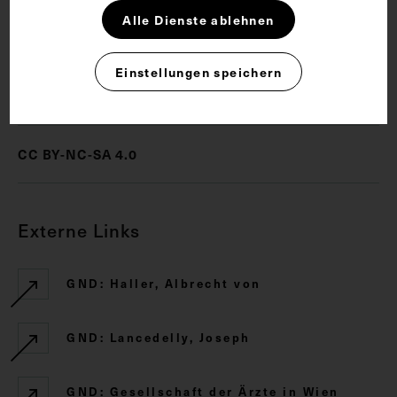
Alle Dienste ablehnen
Physiologie
Schriftsteller
Einstellungen speichern
Rechte
CC BY-NC-SA 4.0
Externe Links
GND: Haller, Albrecht von
GND: Lancedelly, Joseph
GND: Gesellschaft der Ärzte in Wien