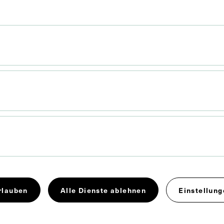
 x 14,9 cm
. Untergrund 31,2 x 22 cm
rlauben
Alle Dienste ablehnen
Einstellung
kunde