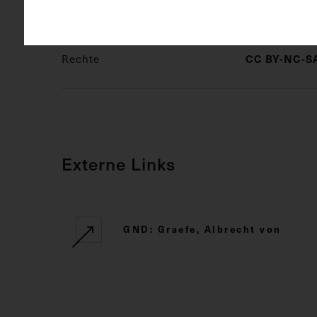
CC BY-NC-SA
Rechte
Externe Links
GND: Graefe, Albrecht von