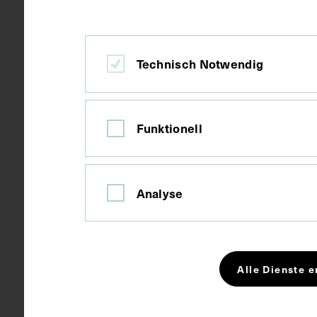
Berlin
Ort
Technisch Notwendig
Karton
Material
Funktionell
Druck
Technik
Analyse
Bildmaß 16,8
Maße
Bildmaß inkl
Alle Dienste e
Schlagwörter
Augenheil