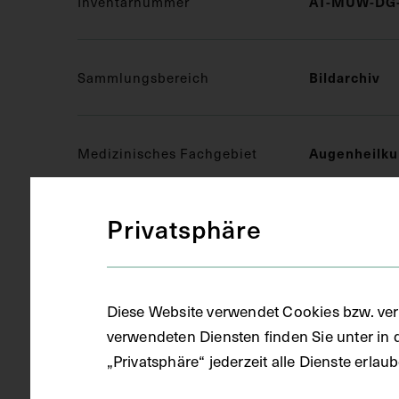
AT-MUW-DG-
Inventarnummer
Bildarchiv
Sammlungsbereich
Augenheilk
Medizinisches Fachgebiet
Privatsphäre
Druckgrafik 
Objektart
Ausschnitt
Gegenstand
Diese Website verwendet Cookies bzw. ver
verwendeten Diensten finden Sie unter in 
„Privatsphäre“ jederzeit alle Dienste erla
um 1900
Datierung