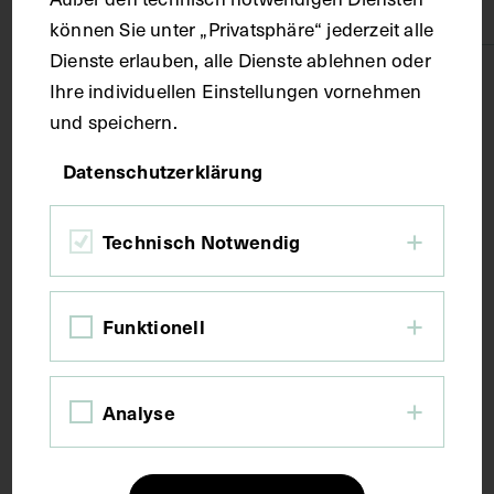
Karton
können Sie unter „Privatsphäre“ jederzeit alle
Dienste erlauben, alle Dienste ablehnen oder
Technik
Ihre individuellen Einstellungen vornehmen
und speichern.
Fotografie
Datenschutzerklärung
Maße
Technisch Notwendig
Bildmaß 13,6 x 8,7 cm
Bildmaß inkl. Untergrund 29,2 x 20,6 cm
Funktionell
Kurzbeschreibung
Analyse
Die Fotografie wurde von Paul Schäfer, Wiesbaden,
angefertigt.