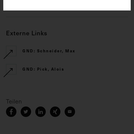
CC BY-NC-SA 4.0
Externe Links
GND: Schneider, Max
GND: Pick, Alois
Teilen