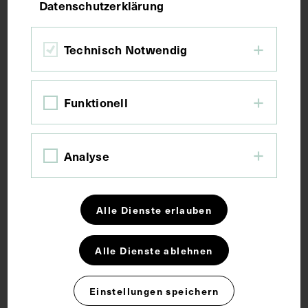
Datenschutzerklärung
Bildmaß 15 x 10,6 cm
Bildmaß inkl. Untergrund 29,7 x 19 cm
Technisch Notwendig
Kurzbeschreibung
Funktionell
Die Fotografie wurde von Max Schneider, Wien,
angefertigt.
Analyse
Schlagwörter
Alle Dienste erlauben
Arzt
Internist
Militärarzt
Alle Dienste ablehnen
Rechte
Einstellungen speichern