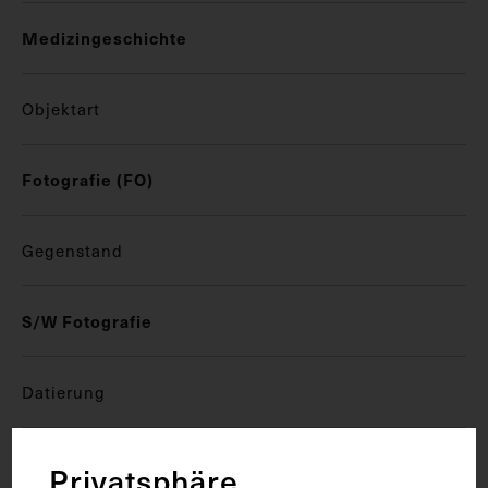
Medizingeschichte
Objektart
Fotografie (FO)
Gegenstand
S/W Fotografie
Datierung
circa 1920 - 1930
Privatsphäre