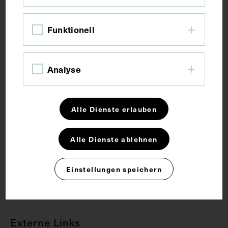
Bildmaß 21,6 x 14,2 cm
Funktionell
Bildmaß inkl. Untergrund 31,5 x 22,5 cm
Analyse
Schlagwörter
Bildnis
Hygiene
Medizinhistoriker
Alle Dienste erlauben
Alle Dienste ablehnen
Rechte
Einstellungen speichern
CC BY-NC-SA 4.0
Externe Links