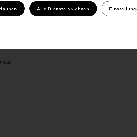
nung als Internist notiert. Neg I 83/3, 4
rlauben
Alle Dienste ablehnen
Einstellung
dnis
Pathologie
 4.0