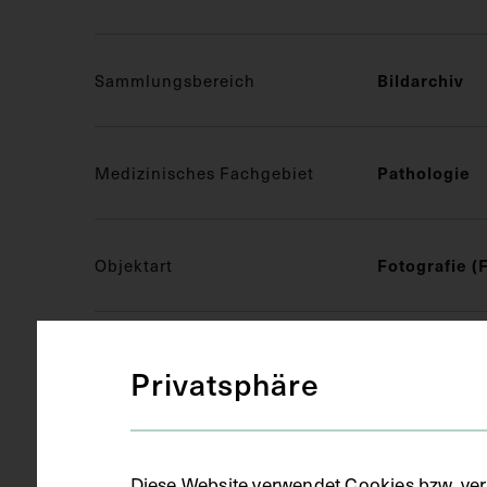
Sammlungsbereich
Bildarchiv
Medizinisches Fachgebiet
Pathologie
Objektart
Fotografie (
Gegenstand
S/W Fotogra
Privatsphäre
Datierung
um 1890 - 1
Diese Website verwendet Cookies bzw. ver