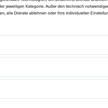
der jeweiligen Kategorie. Außer den technisch notwendig
uben, alle Dienste ablehnen oder Ihre individuellen Einste
 x 10,3 cm
. Passepartout 19,8 x 13,4 cm
e wurde von Ludwig Grillich, Wien, angefertigt. Auf
e sind das Geburts- und Sterbedatum und die