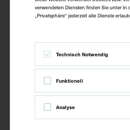
verwendeten Diensten finden Sie unter in 
Ort
Wien
„Privatsphäre“ jederzeit alle Dienste erla
Material
Karton
Technisch Notwendig
Technik
Fotografie
Funktionell
Maße
Bildmaß 14,3
Bildmaß inkl
Analyse
Kurzbeschreibung
Die Fotografi
der Rückseit