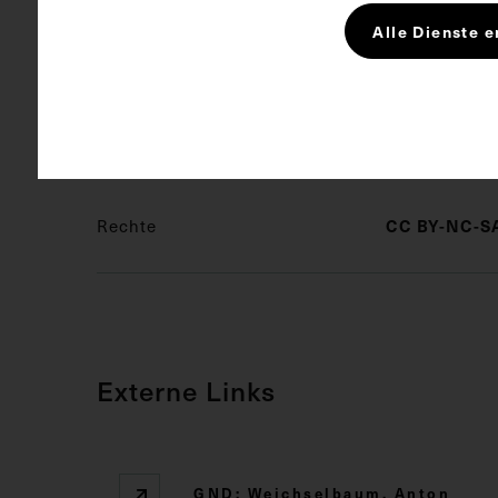
Berufsbezeich
Alle Dienste e
Schlagwörter
Arzt
Bil
Rechte
CC BY-NC-SA
Externe Links
GND: Weichselbaum, Anton