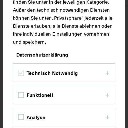
finden Sie unter in der jeweiligen Kategorie.
Außer den technisch notwendigen Diensten
Technik
können Sie unter „Privatsphäre“ jederzeit alle
Dienste erlauben, alle Dienste ablehnen oder
Ihre individuellen Einstellungen vornehmen
Druck
und speichern.
Maße
Datenschutzerklärung
Bildmaß 21 x 28,5 cm
Technisch Notwendig
Kurzbeschreibung
Funktionell
Als Kunstbeilage Nr. 64 in der Bildersammlung aus
der Geschichte der Medizin, in: Deutsche
Analyse
Medizinische Wochenschrift, Nr. 14, 1911,