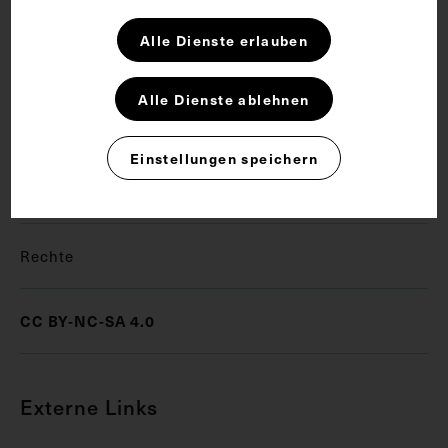
veröffentlicht.
Alle Dienste erlauben
Schlagwörter
Alle Dienste ablehnen
Medizingeschichte
Mikroorganismus
Einstellungen speichern
Naturwissenschaftler
Rechte
CC BY-NC-SA 4.0
Externe Links