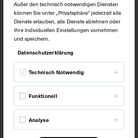
Papier
Außer den technisch notwendigen Diensten
können Sie unter „Privatsphäre“ jederzeit alle
Dienste erlauben, alle Dienste ablehnen oder
Technik
Ihre individuellen Einstellungen vornehmen
und speichern.
Druck
Datenschutzerklärung
Maße
Technisch Notwendig
Bildmaß 24,2 x 15,5 cm
Funktionell
Kurzbeschreibung
Analyse
Auszug aus: Galerie hervorragender Ärzte und
Naturforscher, in: Beilage zur Münchener