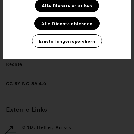
medizinischen Wochenschrift, 1913, Bl. 321.
Alle Dienste erlauben
Schlagwörter
Alle Dienste ablehnen
Einstellungen speichern
Pathologie
Pathologische Anatomie
Rechte
CC BY-NC-SA 4.0
Externe Links
GND: Heller, Arnold