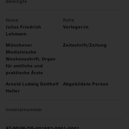
Beteiligte
Name
Rolle
Julius Friedrich
Verleger:in
Lehmann
Münchener
Zeitschrift/Zeitung
Medizinische
Wochenschrift. Organ
für amtliche und
praktische Ärzte
Arnold Ludwig Gotthelf
Abgebildete Person
Heller
Inventarnummer
AT-MUW-DG-001987-0001-0001