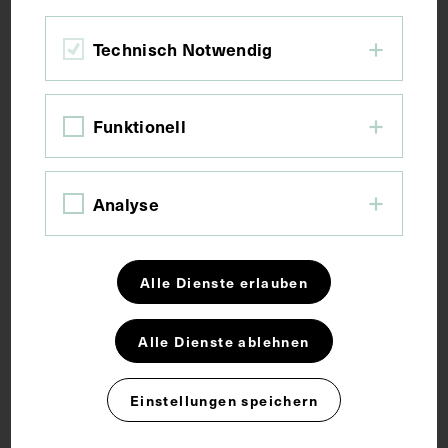
Bildmaß 10,8 x 6 cm
Bildmaß inkl. Untergrund 15,6 x 8,1 cm
Technisch Notwendig
Kurzbeschreibung
Funktionell
Neg I 191/34, 35
Analyse
Schlagwörter
Alle Dienste erlauben
Bildnis
Endokrinologie
Pathologe
Alle Dienste ablehnen
Physiologe
Einstellungen speichern
Rechte