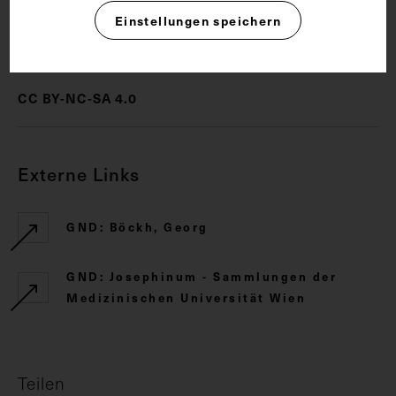
Einstellungen speichern
Rechte
CC BY-NC-SA 4.0
Externe Links
GND: Böckh, Georg
GND: Josephinum - Sammlungen der
Medizinischen Universität Wien
Teilen