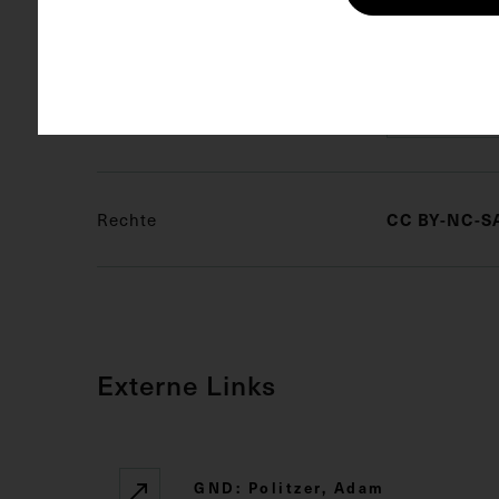
Schlagwörter
Arzt
Geh
Ohrenheil
Rechte
CC BY-NC-SA
Externe Links
GND: Politzer, Adam