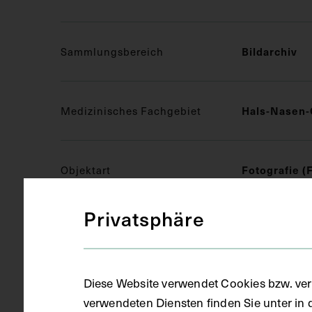
Sammlungsbereich
Bildarchiv
Medizinisches Fachgebiet
Hals-Nasen-
Objektart
Fotografie (
Privatsphäre
Gegenstand
S/W Fotogra
Diese Website verwendet Cookies bzw. ver
Datierung
um 1890
verwendeten Diensten finden Sie unter in 