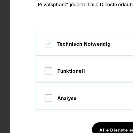
„Privatsphäre“ jederzeit alle Dienste erla
Ort
Barcelona
Material
Karton
Technisch Notwendig
Technik
Fotografie
Funktionell
Maße
Bildmaß 11,1
Analyse
Bildmaß inkl
Kurzbeschreibung
Das Bild sta
Alle Dienste e