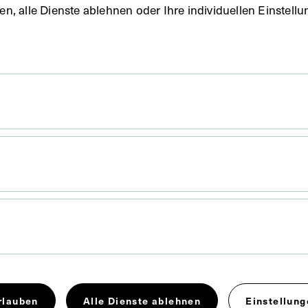
uben, alle Dienste ablehnen oder Ihre individuellen Einste
 x 7,7 cm
. Untergrund 14,3 x 8,2 cm
mmt vermutlich aus der Sammlung Adam Politzer.
rlauben
Alle Dienste ablehnen
Einstellung