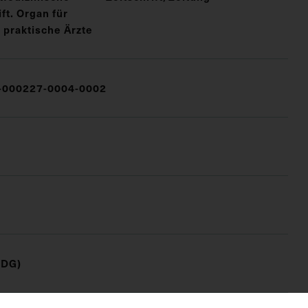
t. Organ für
 praktische Ärzte
000227-0004-0002
(DG)