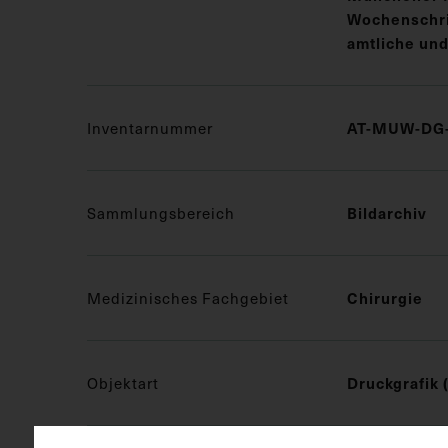
Wochenschrif
amtliche und
AT-MUW-DG-
Inventarnummer
Bildarchiv
Sammlungsbereich
Chirurgie
Medizinisches Fachgebiet
Druckgrafik 
Objektart