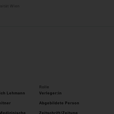
sität Wien
Rolle
rich Lehmann
Verleger:in
eitner
Abgebildete Person
Medizinische
Zeitschrift/Zeitung