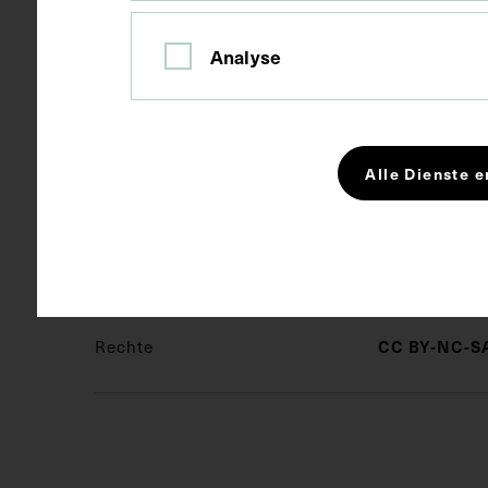
Analyse
Kurzbeschreibung
Auszug aus: G
Beilage zur
1956, Bl. 626.
Alle Dienste e
Schlagwörter
Arzt
Chi
CC BY-NC-SA
Rechte