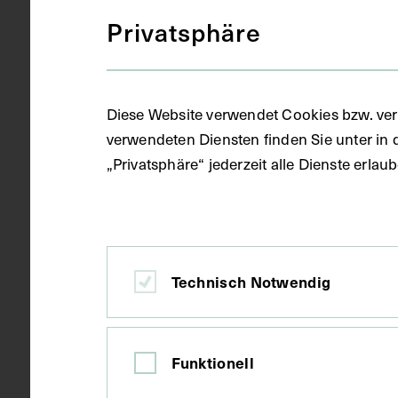
Druck
Gegenstand
Privatsphäre
1956
Datierung
Diese Website verwendet Cookies bzw. ver
verwendeten Diensten finden Sie unter in 
„Privatsphäre“ jederzeit alle Dienste erla
München
Ort
Papier
Material
Technisch Notwendig
Druck
Technik
Funktionell
Bildmaß 24,5
Maße