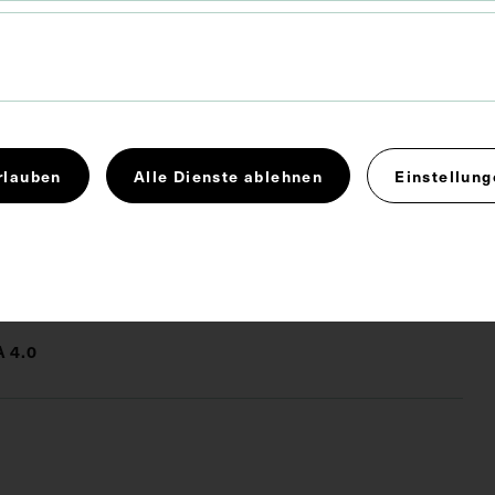
alerie hervorragender Ärzte und Naturforscher, in:
 Münchener medizinischen Wochenschrift, München
rlauben
Alle Dienste ablehnen
Einstellung
rurgie
 4.0