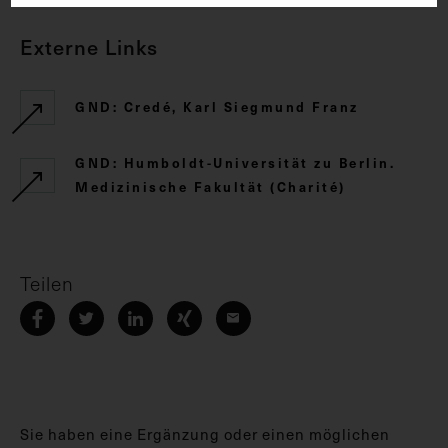
Externe Links
GND: Credé, Karl Siegmund Franz
GND: Humboldt-Universität zu Berlin.
Medizinische Fakultät (Charité)
Teilen
Sie haben eine Ergänzung oder einen möglichen