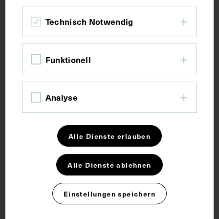
Bildmaß inkl. Untergrund 22,1 x 15,7 cm
Technisch Notwendig
Kurzbeschreibung
Funktionell
Reproduktion einer Fotografie.
Schlagwörter
Analyse
Arzt
Gynäkologie
Alle Dienste erlauben
Alle Dienste ablehnen
Rechte
Einstellungen speichern
CC BY-NC-SA 4.0