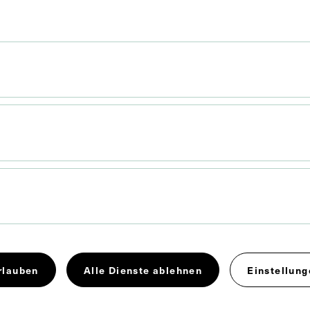
 10,9 cm
. Untergrund 27,9 x 22,1 cm
genheilkunde
rlauben
Alle Dienste ablehnen
Einstellung