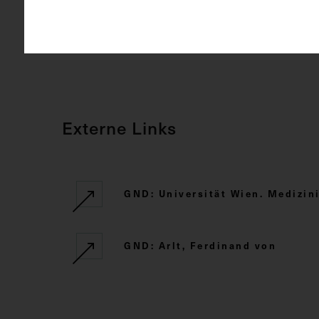
CC BY-NC-SA
Rechte
Externe Links
GND: Universität Wien. Medizini
GND: Arlt, Ferdinand von