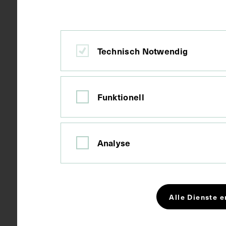
Wien
Ort
Papier
Material
Technisch Notwendig
Fotografie
Technik
Funktionell
Bildmaß 15 x
Maße
Analyse
Bildmaß inkl
Schlagwörter
Arzt
Au
Alle Dienste e