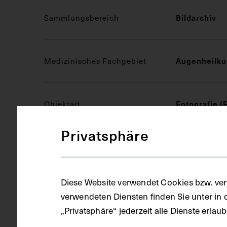
Bildarchiv
Sammlungsbereich
Augenheilk
Medizinisches Fachgebiet
Fotografie (
Objektart
Privatsphäre
S/W auf Kar
Gegenstand
Diese Website verwendet Cookies bzw. ver
um 1855
Datierung
verwendeten Diensten finden Sie unter in 
„Privatsphäre“ jederzeit alle Dienste erla