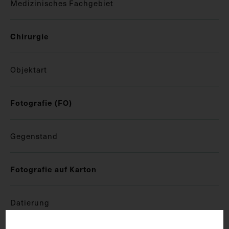
Medizinisches Fachgebiet
Chirurgie
Objektart
Fotografie (FO)
Gegenstand
Fotografie auf Karton
Datierung