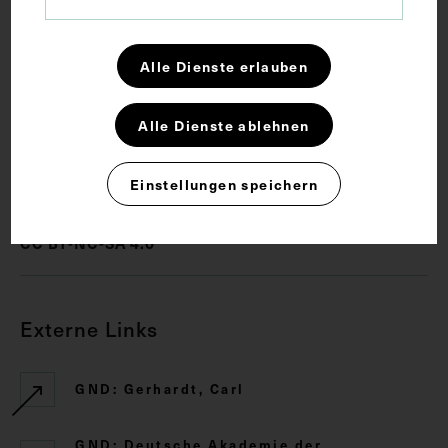
Schlagwörter
Alle Dienste erlauben
Botanik
Hochschullehrer
Internist
Alle Dienste ablehnen
Rechte
Einstellungen speichern
CC BY-NC-SA 4.0
Externe Links
GND: Gerhardt, Carl
GND: Deutsche Akademie der