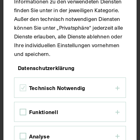
Informationen zu den verwendeten Diensten
Technik
finden Sie unter in der jeweiligen Kategorie.
Außer den technisch notwendigen Diensten
Druck
können Sie unter „Privatsphäre“ jederzeit alle
Dienste erlauben, alle Dienste ablehnen oder
Ihre individuellen Einstellungen vornehmen
Maße
und speichern.
Bildmaß 24,7 x 16 cm
Datenschutzerklärung
Kurzbeschreibung
Technisch Notwendig
Auszug aus: Galerie hervorragender Ärzte und
Funktionell
Naturforscher, in: Beilage zur Münchener
medizinischen Wochenschrift, 1902, Bl.133. Im
Verlag von Julius Lehmann erschienen.
Analyse