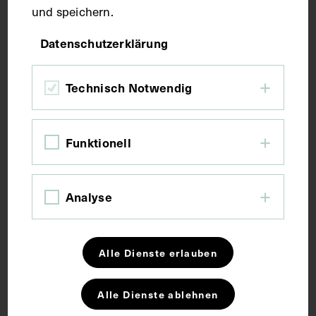
und speichern.
Bildmaß 12,8 x 8,5 cm
Datenschutzerklärung
Kurzbeschreibung
Technisch Notwendig
Fotografie: Carl Pietzner, Wien. Zeitungausschnitt
Funktionell
aus einer unbekannten Zeitung, wahrscheinlich aus
dem Jahr 1903. Neg. I 157/1, 2
Analyse
Schlagwörter
Alle Dienste erlauben
Arzt
Chirurgie
Alle Dienste ablehnen
Rechte