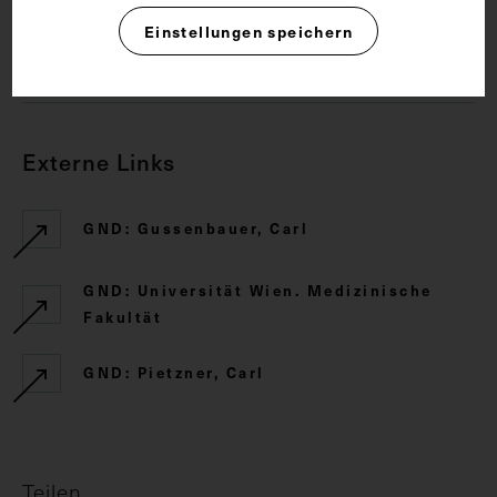
Einstellungen speichern
CC BY-NC-SA 4.0
Externe Links
GND: Gussenbauer, Carl
GND: Universität Wien. Medizinische
Fakultät
GND: Pietzner, Carl
Teilen