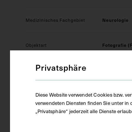
Medizinisches Fachgebiet
Neurologie
Objektart
Fotografie (
Privatsphäre
Gegenstand
S/W Fotogra
Diese Website verwendet Cookies bzw. ver
Datierung
circa 1950 -
verwendeten Diensten finden Sie unter in 
„Privatsphäre“ jederzeit alle Dienste erla
Ort
Wien