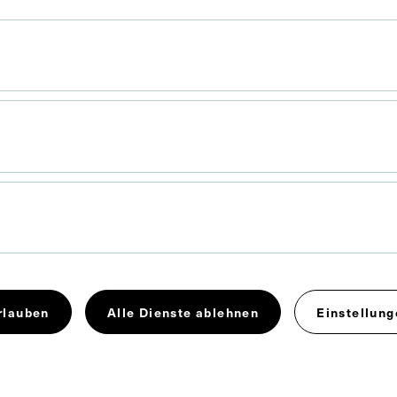
 9 cm
Psychiatrie
rlauben
Alle Dienste ablehnen
Einstellung
 4.0