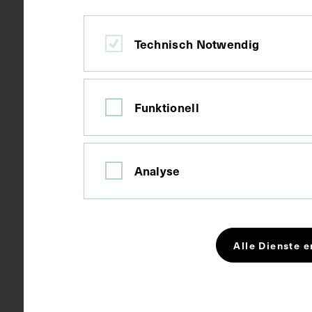
Material
Papier
Technisch Notwendig
Technik
Fotokopie
Funktionell
Maße
Bildmaß 13 x
Analyse
Schlagwörter
Neurologie
Alle Dienste e
Rechte
CC BY-NC-SA