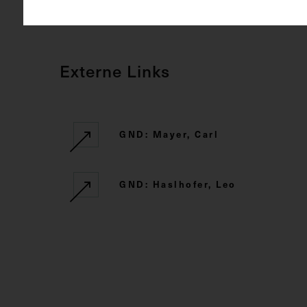
Externe Links
GND: Mayer, Carl
GND: Haslhofer, Leo