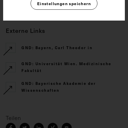
Einstellungen speichern
CC BY-NC-SA 4.0
Externe Links
GND: Bayern, Carl Theodor in
GND: Universität Wien. Medizinische
Fakultät
GND: Bayerische Akademie der
Wissenschaften
Teilen