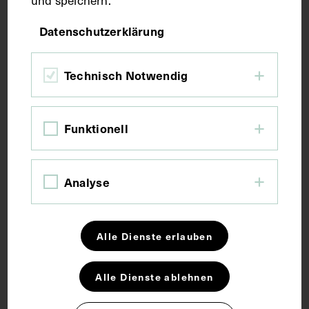
und speichern.
Bildmaß 13,2 x 9,4 cm
Bildmaß inkl. Untergrund 17,6 x 15 cm
Datenschutzerklärung
Kurzbeschreibung
Technisch Notwendig
Vorderseitig mit einem Stempel des Instituts für
Funktionell
Geschichte der Medizin, Wien, versehen.
Schlagwörter
Analyse
Arzt
Augenheilkunde
Alle Dienste erlauben
Alle Dienste ablehnen
Rechte