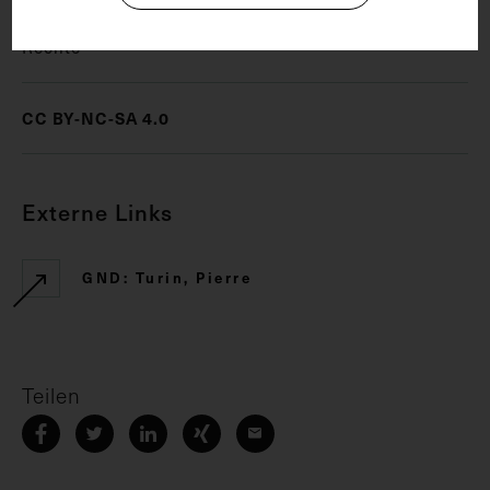
Rechte
CC BY-NC-SA 4.0
Externe Links
GND: Turin, Pierre
Teilen