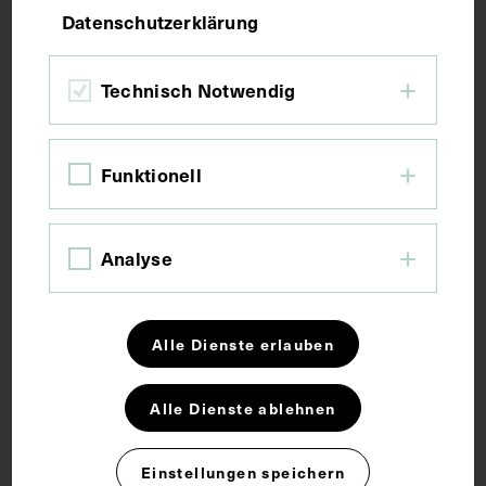
Datenschutzerklärung
Bildmaß 28,2 x 19,8 cm
Bildmaß inkl. Untergrund 31,5 x 21,7 cm
Technisch Notwendig
Kurzbeschreibung
Funktionell
Ausschnitt aus der spanischsprachigen
Fachzeitschrift: Gaceta Medica Espanola, Nr. 74,
Analyse
1932. Die abgebildete Medaille wurde 1932 von
Pierre Turin angefertigt.
Alle Dienste erlauben
Schlagwörter
Alle Dienste ablehnen
Chirurg
Generalsekretär
Medaille
Einstellungen speichern