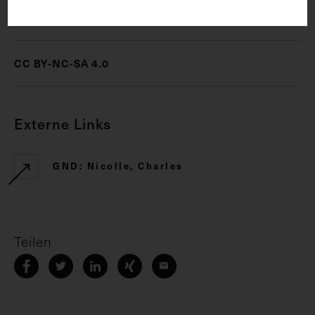
Rechte
CC BY-NC-SA 4.0
Externe Links
GND: Nicolle, Charles
Teilen