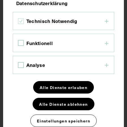
Datenschutzerklärung
Bildmaß 16,3 x 13,9 cm
Bildmaß inkl. Untergrund 21,6 x 31,4 cm
Technisch Notwendig
Kurzbeschreibung
Funktionell
Auszug aus: Vie Medicale, 1936. Der
Zeitungsausschnitt ist aus einem Nachruf
entnommen.
Analyse
Schlagwörter
Alle Dienste erlauben
Mikrobiologie
Nobelpreis für Medizin
Alle Dienste ablehnen
Physiologie
Einstellungen speichern