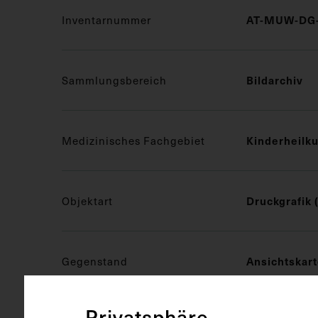
Inventarnummer
AT-MUW-DG-
Sammlungsbereich
Bildarchiv
Medizinisches Fachgebiet
Kinderheilk
Objektart
Druckgrafik 
Gegenstand
Ansichtskar
Privatsphäre