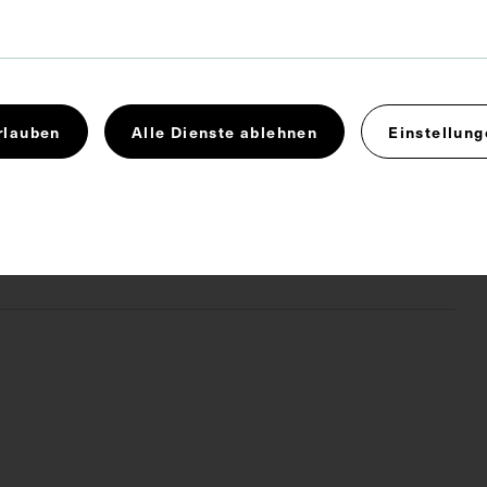
Max Schneider, Wien. Die Ansichtskarte wurde von der
d Co., Arzneimittelfabrik, Wien, in der Bilderserie
 und Ärzte Österreichs vertrieben.
rlauben
Alle Dienste ablehnen
Einstellung
munologie
Pädiatrie
 4.0