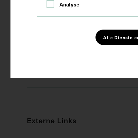
Kurzbeschreibung
Fotografie: 
Analyse
Dr. Kutiak un
Naturforscher
Alle Dienste e
Schlagwörter
Arzt
Im
Rechte
CC BY-NC-SA
Externe Links