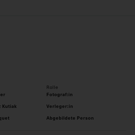
Rolle
er
Fotograf:in
 Kutiak
Verleger:in
quet
Abgebildete Person