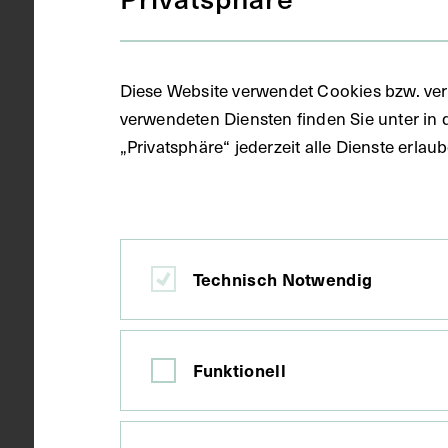
Datierung
circa 1950 -
Diese Website verwendet Cookies bzw. ver
Ort
Wien
verwendeten Diensten finden Sie unter in 
„Privatsphäre“ jederzeit alle Dienste erla
Material
Papier
Technik
Fotografie
Technisch Notwendig
Maße
Bildmaß 14,8
Bildmaß inkl
Funktionell