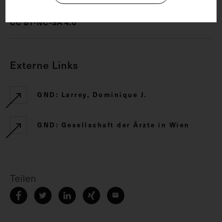
CC BY-NC-SA 4.0
Externe Links
GND: Larrey, Dominique J.
GND: Gesellschaft der Ärzte in Wien
Teilen