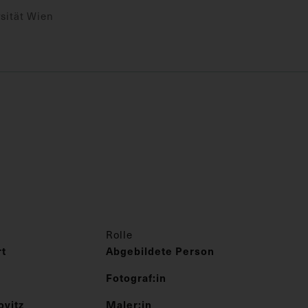
sität Wien
Rolle
rt
Abgebildete Person
Fotograf:in
ovitz
Maler:in