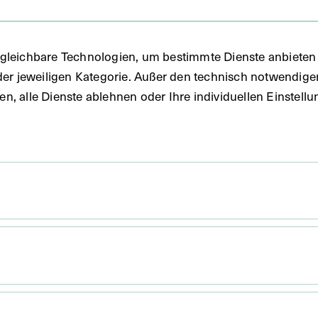
gleichbare Technologien, um bestimmte Dienste anbieten 
der jeweiligen Kategorie. Außer den technisch notwendig
uben, alle Dienste ablehnen oder Ihre individuellen Einste
 x 18,5 cm
. Untergrund 49,5 x 38,5 cm