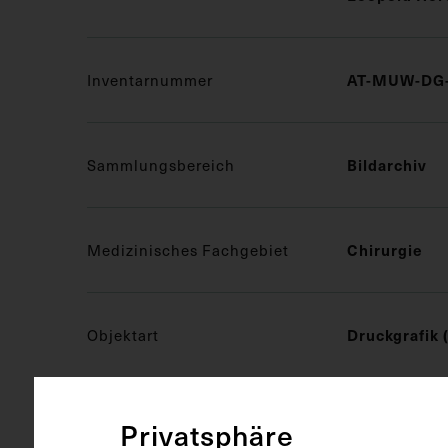
Inventarnummer
AT-MUW-DG-
Sammlungsbereich
Bildarchiv
Medizinisches Fachgebiet
Chirurgie
Objektart
Druckgrafik 
Gegenstand
Heliogravür
Privatsphäre