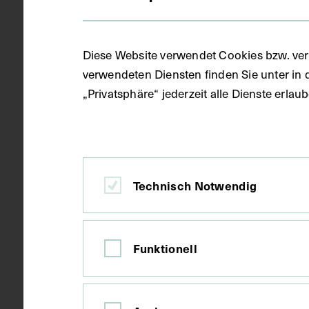
Datierung
1901
Diese Website verwendet Cookies bzw. ver
verwendeten Diensten finden Sie unter in 
„Privatsphäre“ jederzeit alle Dienste erla
Ort
Wien
Material
Karton
Technisch Notwendig
Technik
Druck
Funktionell
Maße
Bildmaß 26,1
Bildmaß inkl