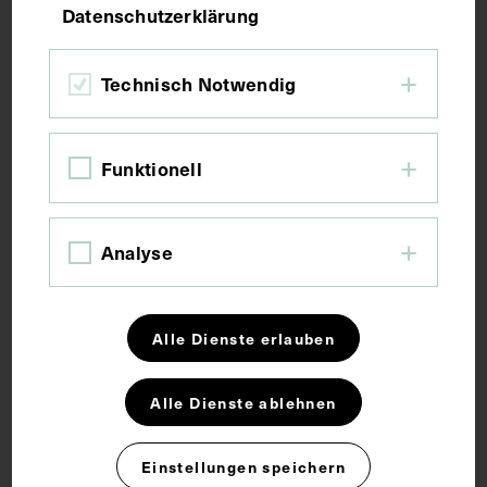
Datenschutzerklärung
Maße
Technisch Notwendig
Bildmaß 14,8 x 9,7 cm
Bildmaß inkl. Untergrund 22,9 x 13,6 cm
Funktionell
Kurzbeschreibung
Analyse
Das Bild stammt vermutlich aus der Sammlung von
Adam Politzer.
Alle Dienste erlauben
Schlagwörter
Alle Dienste ablehnen
Kartei
Ohrenheilkunde
Einstellungen speichern