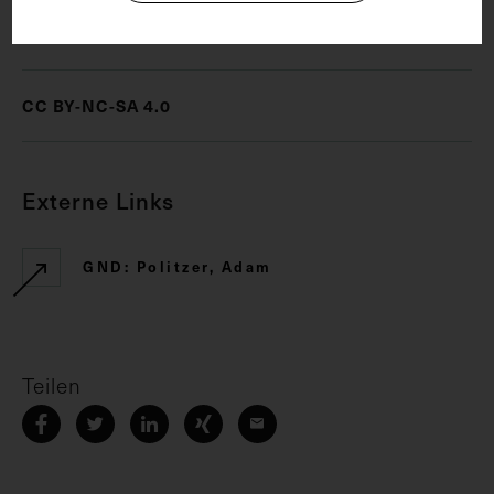
Rechte
CC BY-NC-SA 4.0
Externe Links
GND: Politzer, Adam
Teilen