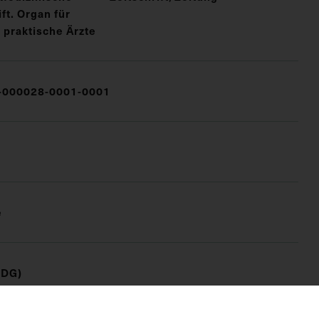
t. Organ für
 praktische Ärzte
000028-0001-0001
e
(DG)