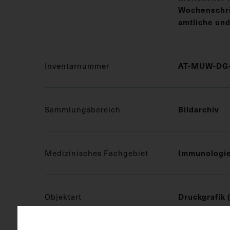
Wochenschrif
amtliche und
Inventarnummer
AT-MUW-DG-
Sammlungsbereich
Bildarchiv
Medizinisches Fachgebiet
Immunologi
Objektart
Druckgrafik 