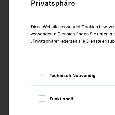
Privatsphäre
Gegenstand
Druck
Diese Website verwendet Cookies bzw. ver
Datierung
1895
verwendeten Diensten finden Sie unter in 
„Privatsphäre“ jederzeit alle Dienste erla
Ort
München
Material
Papier
Technisch Notwendig
Technik
Druck
Funktionell
Maße
Bildmaß 24,5