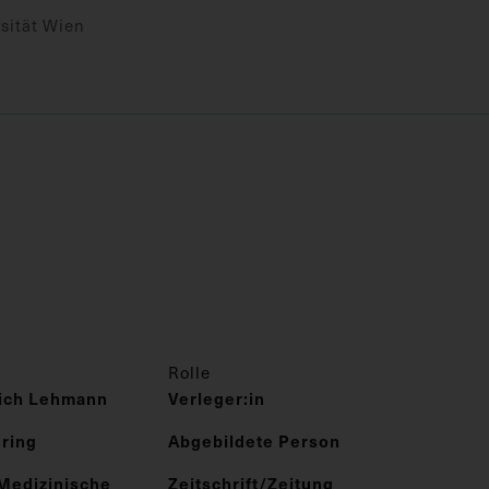
sität Wien
Rolle
rich Lehmann
Verleger:in
hring
Abgebildete Person
Medizinische
Zeitschrift/Zeitung