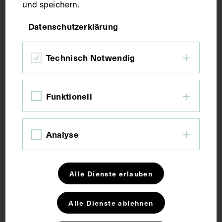
und speichern.
Maße
Datenschutzerklärung
Bildmaß 12 x 14,7 cm
Technisch Notwendig
Bildmaß inkl. Untergrund 15,9 x 16,2 cm
Kurzbeschreibung
Funktionell
Ausschnitt aus: Meyers Historisch-Geographischer
Analyse
Kalender, 1914.
Schlagwörter
Alle Dienste erlauben
Alle Dienste ablehnen
Arzt
Immunologie
Serologie