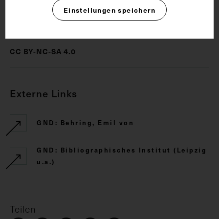
Einstellungen speichern
Rechte
CC BY-NC-SA 4.0
Externe Links
GND: Behring, Emil von
GND: Bibliographisches Institut (Leipzig
u.a.)
Teilen