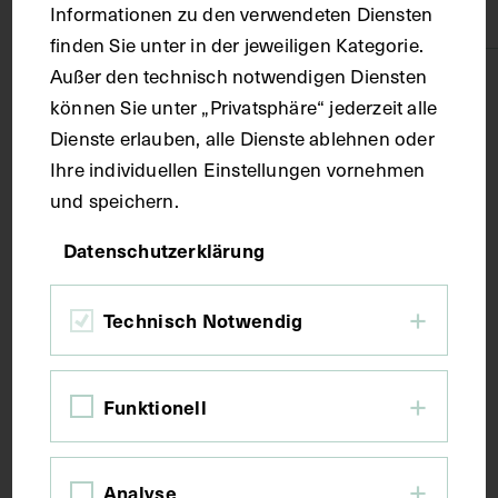
Informationen zu den verwendeten Diensten
Papier
finden Sie unter in der jeweiligen Kategorie.
Außer den technisch notwendigen Diensten
Technik
können Sie unter „Privatsphäre“ jederzeit alle
Dienste erlauben, alle Dienste ablehnen oder
Druck
Ihre individuellen Einstellungen vornehmen
und speichern.
Maße
Datenschutzerklärung
Bildmaß 24,6 x 15,9 cm
Technisch Notwendig
Kurzbeschreibung
Funktionell
Auszug aus: Galerie hervorragender Ärzte und
Naturforscher, in: Beilage zur Münchener
Analyse