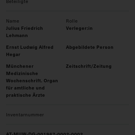
Beteiligte
Name
Rolle
Julius Friedrich
Verleger:in
Lehmann
Ernst Ludwig Alfred
Abgebildete Person
Hegar
Münchener
Zeitschrift/Zeitung
Medizinische
Wochenschrift. Organ
für amtliche und
praktische Ärzte
Inventarnummer
AT-MUW-DG-001967-0002-0002