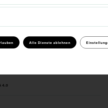
 x 9,1 cm
stammt aus der Österreichischen Nationalbibliothek.
r Jubiläumsbeilage der Münchner medizinischen
t 670/19, 1934, entnommen worden.
rlauben
Alle Dienste ablehnen
Einstellung
siologie
 4.0