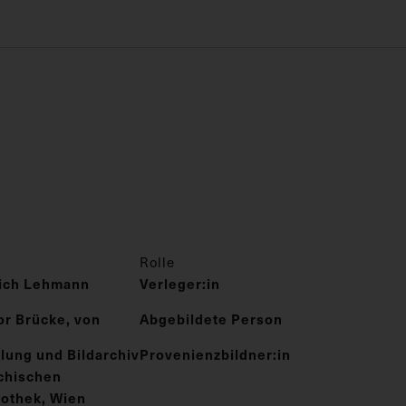
Rolle
rich Lehmann
Verleger:in
or Brücke, von
Abgebildete Person
lung und Bildarchiv
Provenienzbildner:in
ichischen
iothek, Wien