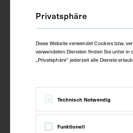
Privatsphäre
Gegenstand
S/W Fotogra
Datierung
1934
Diese Website verwendet Cookies bzw. ver
verwendeten Diensten finden Sie unter in 
„Privatsphäre“ jederzeit alle Dienste erla
Ort
München
Material
Papier
Technisch Notwendig
Technik
Fotografie
Funktionell