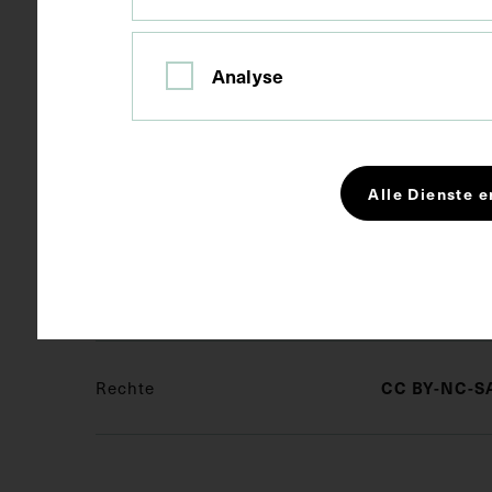
Maße
Bildmaß 12,1
Analyse
Kurzbeschreibung
Die Vorlage 
Diese ist de
Wochenschrif
Alle Dienste e
Schlagwörter
Arzt
Phy
Rechte
CC BY-NC-SA