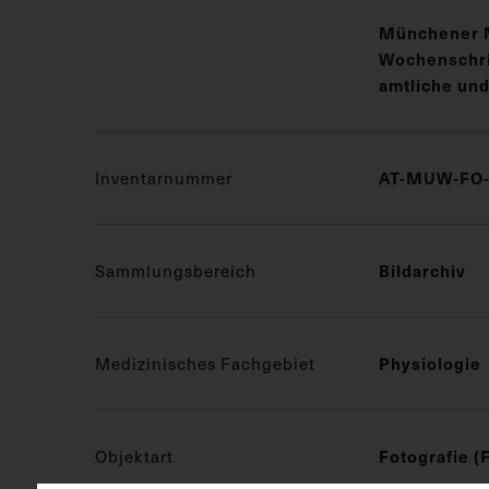
Münchener 
Wochenschrif
amtliche und
Inventarnummer
AT-MUW-FO-
Sammlungsbereich
Bildarchiv
Medizinisches Fachgebiet
Physiologie
Objektart
Fotografie (