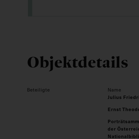
Objektdetails
Beteiligte
Name
Julius Fried
Ernst Theod
Porträtsamm
der Österre
Nationalbibl