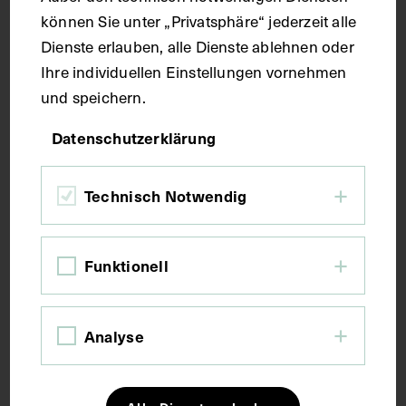
Technik
können Sie unter „Privatsphäre“ jederzeit alle
Dienste erlauben, alle Dienste ablehnen oder
Ihre individuellen Einstellungen vornehmen
Druck
und speichern.
Maße
Datenschutzerklärung
Bildmaß 24,5 x 16 cm
Technisch Notwendig
Kurzbeschreibung
Funktionell
Auszug aus: Galerie hervorragender Ärzte und
Naturforscher, in: Beilage zur Münchener
Analyse
medizinischen Wochenschrift, München 1927, Bl.
390.