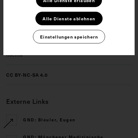
Alle Dienste erlauben
Schlagwörter
Alle Dienste ablehnen
Arzt
Psychiatrie
Einstellungen speichern
Rechte
CC BY-NC-SA 4.0
Externe Links
GND: Bleuler, Eugen
GND: Münchener Medizinische