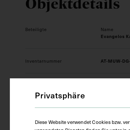
Objektdetails
Beteiligte
Name
Evangelos Ka
Inventarnummer
AT-MUW-DG-
Sammlungsbereich
Bildarchiv
Privatsphäre
Medizinisches Fachgebiet
Chirurgie
Diese Website verwendet Cookies bzw. ver
verwendeten Diensten finden Sie unter in 