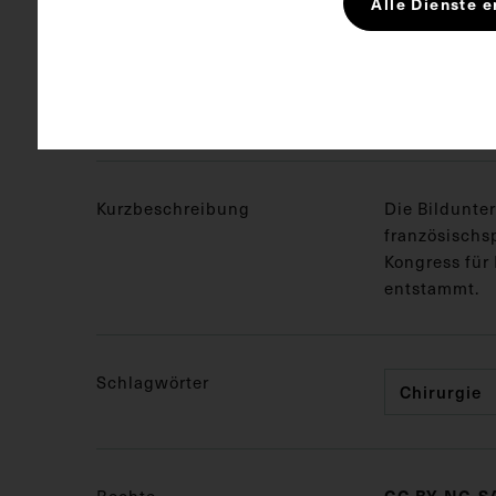
Alle Dienste e
Maße
Bildmaß 20 x
Bildmaß inkl
Kurzbeschreibung
Die Bildunter
französischs
Kongress für
entstammt.
Schlagwörter
Chirurgie
Rechte
CC BY-NC-SA