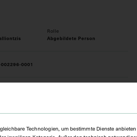
Rolle
lliontzis
Abgebildete Person
002296-0001
gleichbare Technologien, um bestimmte Dienste anbieten 
der jeweiligen Kategorie. Außer den technisch notwendig