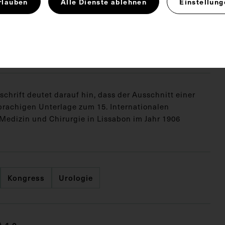
rlauben
Alle Dienste ablehnen
Einstellung
 12,7 cm
. Untergrund 31,5 x 21,7 cm
schrift deutet darauf hin, dass der Ausschnitt einer
prachigen Unterlage zum 15. Internationalen
 Medizin und Chirurgie in Lissabon im Jahr 1906
Kongress
Urologie
 4.0