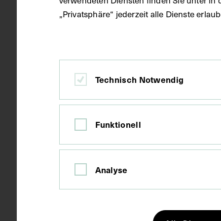
Objektart
Druckgrafik 
„Privatsphäre“ jederzeit alle Dienste erla
Gegenstand
Ausschnitt
Technisch Notwendig
Datierung
1906
Funktionell
Ort
Lissabon
Analyse
Material
Papier
Technik
Druck