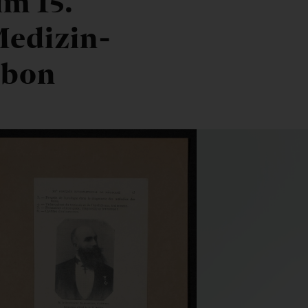
im 15.
Medizin-
abon