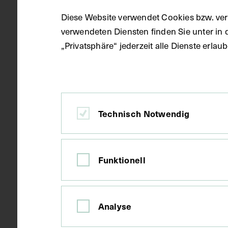
Diese Website verwendet Cookies bzw. ver
verwendeten Diensten finden Sie unter in 
S/W Fotogra
Gegenstand
„Privatsphäre“ jederzeit alle Dienste erla
um 1900
Datierung
Technisch Notwendig
Prag
Ort
Funktionell
Karton
Material
Analyse
Fotografie
Technik