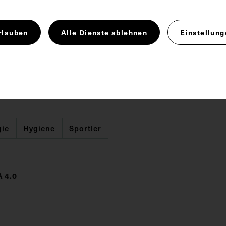
 x 9,9 cm
rlauben
Alle Dienste ablehnen
Einstellung
. Untergrund 31,5 x 22 cm
gie
Hygiene
Sportler
 4.0