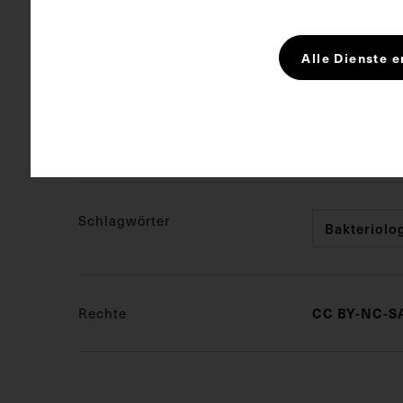
Bildmaß 14,7
Maße
Alle Dienste e
Bildmaß inkl
Kurzbeschreibung
Neg III 86/1
Schlagwörter
Bakteriolo
CC BY-NC-SA
Rechte