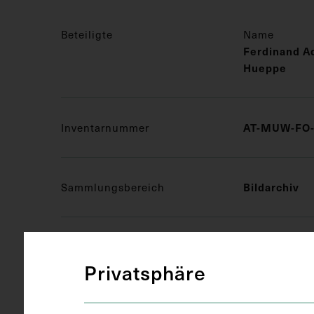
Beteiligte
Name
Ferdinand A
Hueppe
AT-MUW-FO-
Inventarnummer
Bildarchiv
Sammlungsbereich
Bakteriologi
Medizinisches Fachgebiet
Privatsphäre
Fotografie (
Objektart