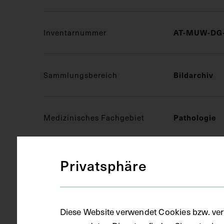
Inventarnummer
AT-MUW-DG-
Sammlungsbereich
Bildarchiv
Medizinisches Fachgebiet
Pathologie
Objektart
Druckgrafik 
Privatsphäre
Gegenstand
Druck auf Ka
Diese Website verwendet Cookies bzw. ver