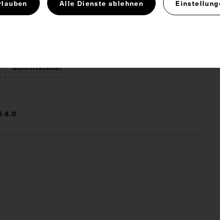
rlauben
Alle Dienste ablehnen
Einstellung
inerva Medica, Nr. 41, 14.10.1937.
Schriftsteller
 4.0