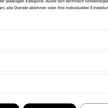
der jeweiligen Kategorie. Außer den technisch notwendig
uben, alle Dienste ablehnen oder Ihre individuellen Einste
 x 20,8 cm
. Untergrund 31,5 x 22,2 cm