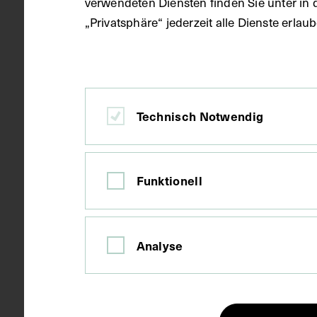
verwendeten Diensten finden Sie unter in 
„Privatsphäre“ jederzeit alle Dienste erla
Datierung
1937
Ort
Turin
Technisch Notwendig
Material
Karton
Funktionell
Technik
Druck
Analyse
Maße
Bildmaß 29,8
Bildmaß inkl