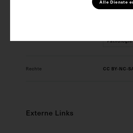
Alle Dienste e
Kurzbeschreibung
Auszug aus: M
Schlagwörter
Pathologie
Rechte
CC BY-NC-SA
Externe Links