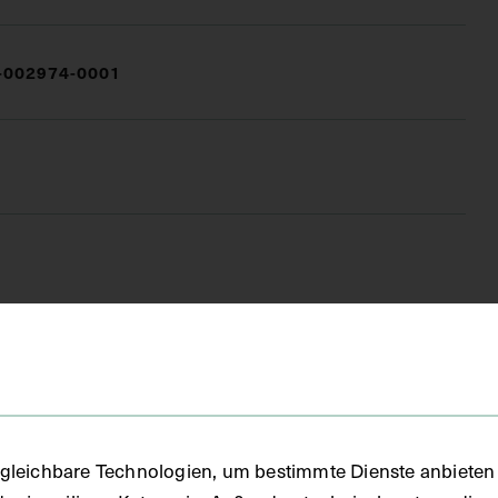
002974-0001
(DG)
rton
gleichbare Technologien, um bestimmte Dienste anbieten 