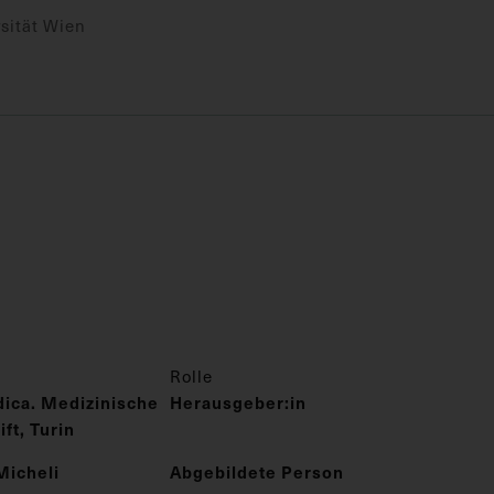
sität Wien
Rolle
ica. Medizinische
Herausgeber:in
ft, Turin
Micheli
Abgebildete Person