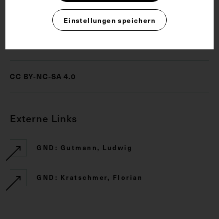
Hygiene
Militärarzt
Uniform
Einstellungen speichern
Rechte
CC BY-NC-SA 4.0
Externe Links
GND: Gutmann, Ludwig
GND: Kratschmer, Florian