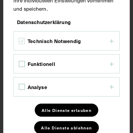
Ihre individuellen Einstellungen vornehmen
Fotografie
und speichern.
Datenschutzerklärung
Maße
Technisch Notwendig
Bildmaß 9,2 x 6 cm
Bildmaß inkl. Untergrund 11 x 6,5 cm
Funktionell
Kurzbeschreibung
Analyse
Die Fotografie wurde im Fotoatelier Ludwig
Gutmann, Wien, angefertigt.
Alle Dienste erlauben
Schlagwörter
Alle Dienste ablehnen