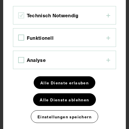
Bildmaß 10,7 x 6,6 cm
Bildmaß inkl. Untergrund 14,4 x 7,7 cm
Technisch Notwendig
Kurzbeschreibung
Funktionell
Die Fotografie wurde von G. A. Montenegro, Lebrija,
angefertigt. Sie stammt vermutlich aus der
Analyse
Sammlung von Adam Politzer.
Schlagwörter
Alle Dienste erlauben
Alle Dienste ablehnen
Hals-Nasen-Ohren-Heilkunde
Kartei
Einstellungen speichern
Rechte