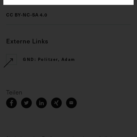
CC BY-NC-SA 4.0
Externe Links
GND: Politzer, Adam
Teilen