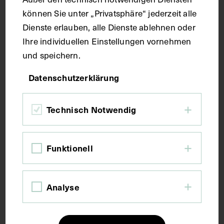
können Sie unter „Privatsphäre“ jederzeit alle
Druck
Dienste erlauben, alle Dienste ablehnen oder
Ihre individuellen Einstellungen vornehmen
und speichern.
Maße
Datenschutzerklärung
Bildmaß 24,4 x 16 cm
Technisch Notwendig
Kurzbeschreibung
Funktionell
Auszug aus: Galerie hervorragender Ärzte und
Naturforscher, in: Beilage zur Münchener
medizinischen Wochenschrift, München 1969, Bl.
Analyse
727.
Schlagwörter