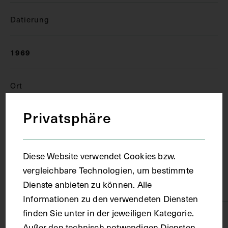
Datierung
1969
Ort
Privatsphäre
München
Material
Diese Website verwendet Cookies bzw.
vergleichbare Technologien, um bestimmte
Dienste anbieten zu können. Alle
Papier
Informationen zu den verwendeten Diensten
finden Sie unter in der jeweiligen Kategorie.
Technik
Außer den technisch notwendigen Diensten