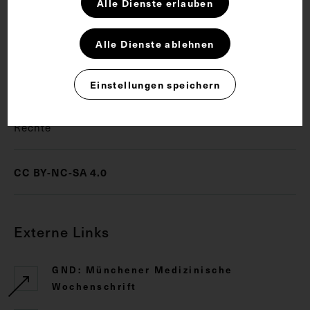
Alle Dienste erlauben
Alle Dienste ablehnen
Genetik
Molekularbiologe
Nobelpreis für Medizin
Einstellungen speichern
Rechte
CC BY-NC-SA 4.0
Externe Links
GND: Münchener Medizinische
Wochenschrift