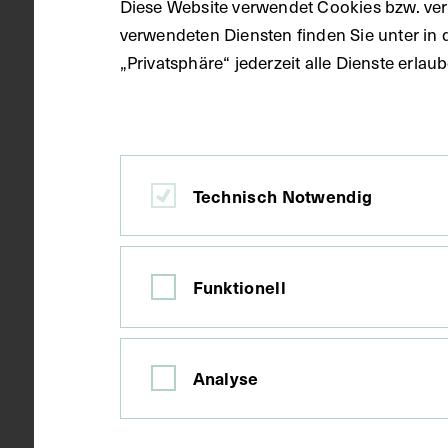
Diese Website verwendet Cookies bzw. ver
verwendeten Diensten finden Sie unter in 
„Privatsphäre“ jederzeit alle Dienste erla
Bordeaux
Ort
Karton
Material
Technisch Notwendig
Druck
Technik
Funktionell
Bildmaß 9 x 
Maße
Bildmaß inkl
Analyse
Kurzbeschreibung
Auszug aus: 