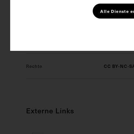
Alle Dienste e
Schlagwörter
Anatomie
Pharmakot
CC BY-NC-SA
Rechte
Externe Links