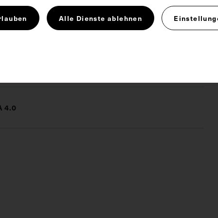
rlauben
Alle Dienste ablehnen
Einstellung
Experimentelle Physiologie
herapie
 4.0