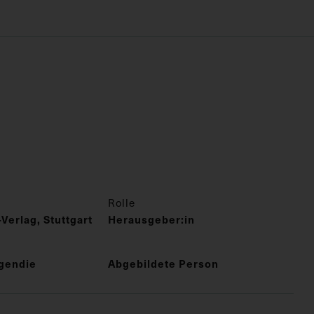
Rolle
erlag, Stuttgart
Herausgeber:in
gendie
Abgebildete Person