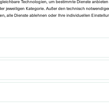
gleichbare Technologien, um bestimmte Dienste anbieten 
der jeweiligen Kategorie. Außer den technisch notwendig
uben, alle Dienste ablehnen oder Ihre individuellen Einste
9,5 cm
. Untergrund 31,5 x 22 cm
Spemanns Historischer Medicinal-Kalender.