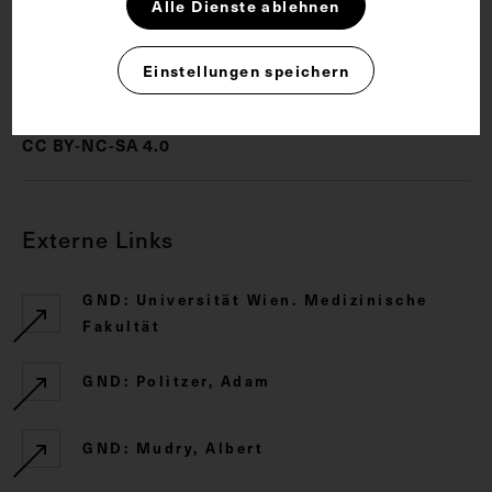
Alle Dienste ablehnen
Einstellungen speichern
Rechte
CC BY-NC-SA 4.0
Externe Links
GND: Universität Wien. Medizinische
Fakultät
GND: Politzer, Adam
GND: Mudry, Albert