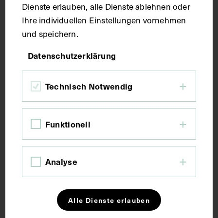
Dienste erlauben, alle Dienste ablehnen oder
Ihre individuellen Einstellungen vornehmen
Maße
und speichern.
Datenschutzerklärung
Bildmaß 44,3 x 31,7 cm
Bildmaß inkl. Untergrund 47,3 x 34,3 cm
Technisch Notwendig
Kurzbeschreibung
Funktionell
Die Lithografie ist von Michael Alfred Godlweski auf
Grundlage eines Bildes von Karl Gottlieb Schweikart
angefertigt und von Pitor Piller, Lwiw, gedruckt
Analyse
worden.
Schlagwörter
Alle Dienste erlauben