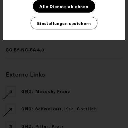
Alle Dienste ablehnen
Chirurgie
Einstellungen speichern
Rechte
CC BY-NC-SA 4.0
Externe Links
GND: Masoch, Franz
GND: Schweikart, Karl Gottlieb
GND: Piller, Piotr