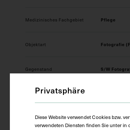
Pflege
Medizinisches Fachgebiet
Fotografie (
Objektart
S/W Fotogra
Gegenstand
Privatsphäre
um 1960
Datierung
Diese Website verwendet Cookies bzw. ver
Kopie
Ausführung
verwendeten Diensten finden Sie unter in 