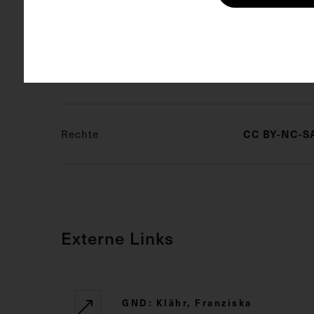
Schlagwörter
Frauen in 
Schlosseri
CC BY-NC-SA
Rechte
Externe Links
GND: Klähr, Franziska