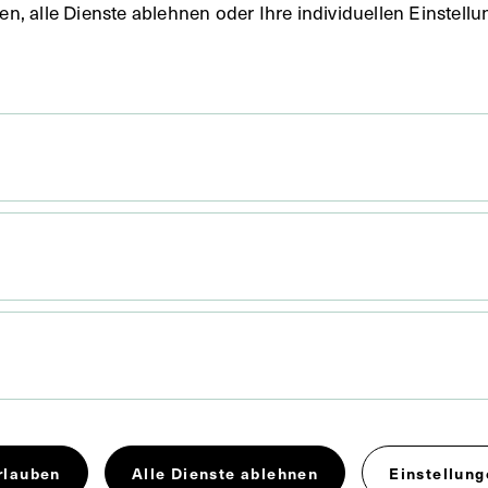
uben, alle Dienste ablehnen oder Ihre individuellen Einste
 x 12,4 cm
. Untergrund 31,5 x 22 cm
eine Lithografie unbekannten Ursprungs.
rlauben
Alle Dienste ablehnen
Einstellung