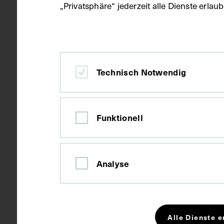
„Privatsphäre“ jederzeit alle Dienste erla
Wien
Ort
Karton
Material
Technisch Notwendig
Fotografie
Technik
Funktionell
Bildmaß 17,5
Maße
Bildmaß inkl
Analyse
Kurzbeschreibung
Vorlage war 
Alle Dienste e