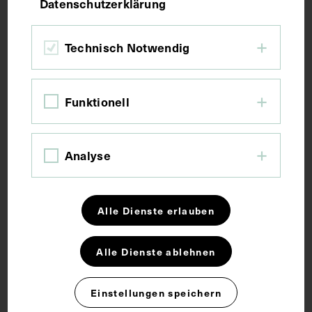
Bildmaß inkl. Untergrund 29 x 18,4 cm
Datenschutzerklärung
Kurzbeschreibung
Technisch Notwendig
Vorderseitig mit zwei Stempeln des Instituts für
Funktionell
Geschichte der Medizin, Wien, versehen. Neg III
130/6
Analyse
Schlagwörter
Alle Dienste erlauben
Bakteriologie
Hygiene
Virologie
Alle Dienste ablehnen
Rechte
Einstellungen speichern