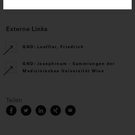
CC BY-NC-SA 4.0
Externe Links
GND: Loeffler, Friedrich
GND: Josephinum - Sammlungen der
Medizinischen Universität Wien
Teilen