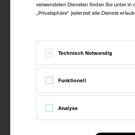
verwendeten Diensten finden Sie unter in 
„Privatsphäre“ jederzeit alle Dienste erla
Kopie
Ausführung
Wien
Ort
Technisch Notwendig
Papier
Material
Funktionell
Fotografie
Technik
Analyse
Bildmaß 17,7
Maße