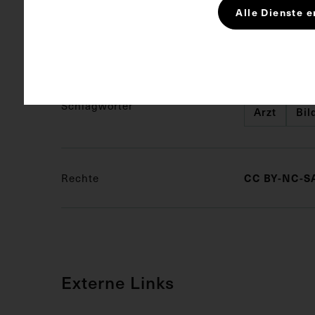
Alle Dienste e
Kurzbeschreibung
Grundlage der
Wiener Ärzte
Schlagwörter
Arzt
Bil
CC BY-NC-SA
Rechte
Externe Links