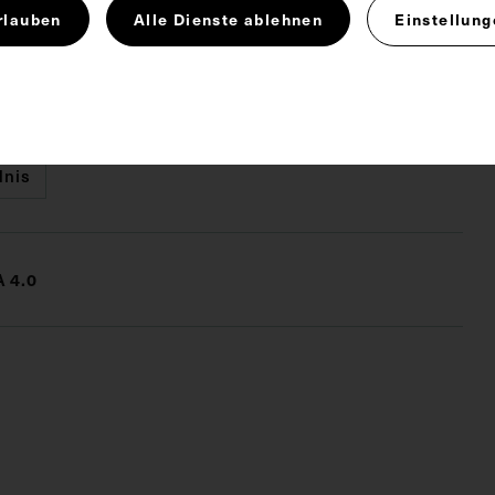
rlauben
Alle Dienste ablehnen
Einstellung
 Abbildung war eine ältere Fotografie, die von der
kammer, Wien, stammt. Neg I 195/17, 18
dnis
 4.0