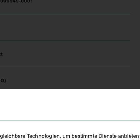
000549-0001
zt
FO)
fie
gleichbare Technologien, um bestimmte Dienste anbieten 