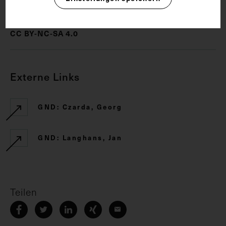
Rechte
CC BY-NC-SA 4.0
Externe Links
GND: Czarda, Georg
GND: Langhans, Jan
Teilen