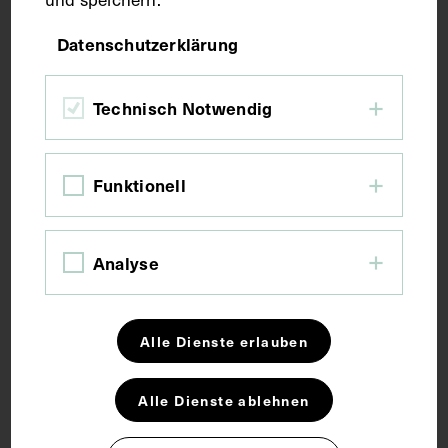
Maße
Datenschutzerklärung
Bildmaß inkl. Untergrund 31,5 x 22 cm
Technisch Notwendig
Bildmaß 21,2 x 13,2 cm
Kurzbeschreibung
Funktionell
Die Fotografie wurde von Ludwig Grillich
Analyse
angefertigt.
Schlagwörter
Alle Dienste erlauben
Alle Dienste ablehnen
Arzt
Chirurg
Hochschullehrer