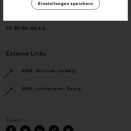
Einstellungen speichern
Rechte
CC BY-NC-SA 4.0
Externe Links
GND: Grillich, Ludwig
GND: Lotheissen, Georg
Teilen