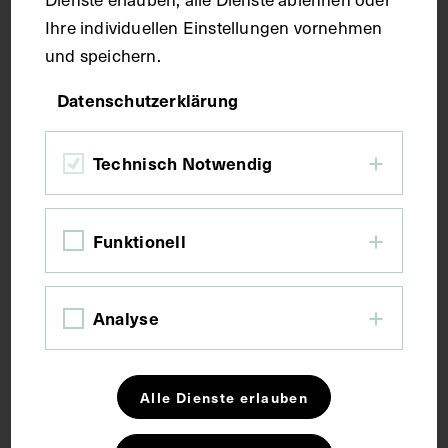
Technik
Ihre individuellen Einstellungen vornehmen
und speichern.
Druck
Datenschutzerklärung
Maße
Technisch Notwendig
Bildmaß 32 x 22 cm
Funktionell
Kurzbeschreibung
Analyse
Der Druck basiert auf einem Gemälde von Isaak
Leupold und einem Kupferstich von Johann Jakob
Haid, von ca. 1755.
Alle Dienste erlauben
Schlagwörter