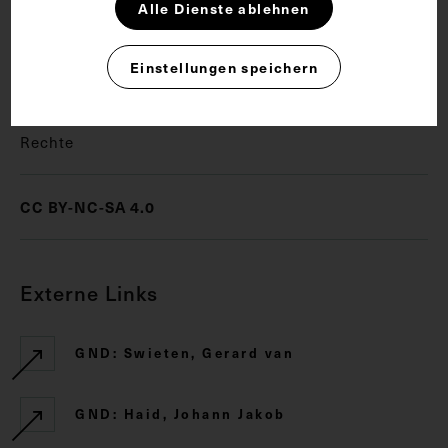
Alle Dienste ablehnen
Allgemeinarzt
Aufklärung
Leibarzt
Einstellungen speichern
Rechte
CC BY-NC-SA 4.0
Externe Links
GND: Swieten, Gerard van
GND: Haid, Johann Jakob