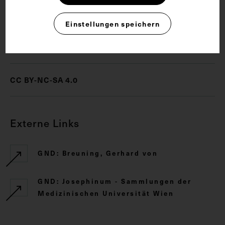
Schriftsteller
Einstellungen speichern
Rechte
CC BY-NC-SA 4.0
Externe Links
GND: Breuning, Gerhard von
GND: Josephinum - Sammlungen der
Medizinischen Universität Wien