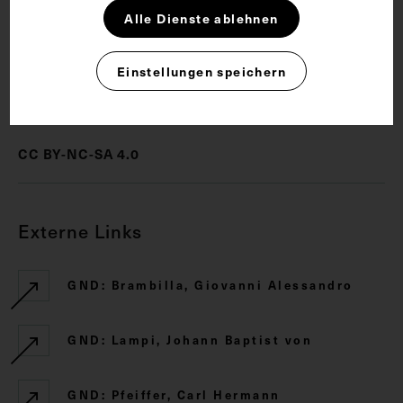
Alle Dienste ablehnen
Bildnis
Chirurg
Kupferstich
Einstellungen speichern
Rechte
CC BY-NC-SA 4.0
Externe Links
GND: Brambilla, Giovanni Alessandro
GND: Lampi, Johann Baptist von
GND: Pfeiffer, Carl Hermann