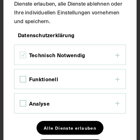
Fotografie
Dienste erlauben, alle Dienste ablehnen oder
Ihre individuellen Einstellungen vornehmen
und speichern.
Maße
Datenschutzerklärung
Bildmaß 10,9 x 7,4 cm
Bildmaß inkl. Untergrund 13,4 x 8,7 cm
Technisch Notwendig
Kurzbeschreibung
Funktionell
Die Vorlage des Bildes ist ein Kupferstich von Karl
Hermann Pfeiffer, nach einem Gemälde von Johann
Analyse
Baptist Lampi von 1788. Neg I 207/9, 10
Schlagwörter
Alle Dienste erlauben