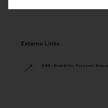
Rechte
CC BY-NC-SA
Externe Links
GND: Brambilla, Giovanni Aless