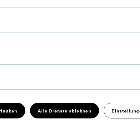
 x 8,6 cm
. Untergrund 14,7 x 10,4 cm
ik wurde vom Verein I Brambilla angefertigt.
rlauben
Alle Dienste ablehnen
Einstellung
Chirurg