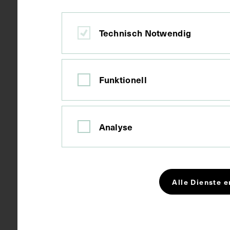
Material
Papier
Technisch Notwendig
Technik
Druck
Funktionell
Maße
Bildmaß 12,4
Bildmaß inkl
Analyse
Kurzbeschreibung
Die Druckgraf
Alle Dienste e
Schlagwörter
Bildnis