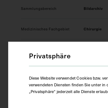
Sammlungsbereich
Bildarchiv
Medizinisches Fachgebiet
Chirurgie
Objektart
Druckgrafik 
Privatsphäre
Gegenstand
Druck
Diese Website verwendet Cookies bzw. ver
verwendeten Diensten finden Sie unter in 
Datierung
1996
„Privatsphäre“ jederzeit alle Dienste erla