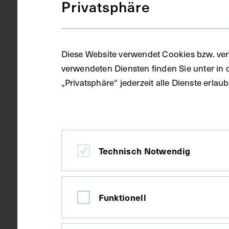
Privatsphäre
Kupferstich
Gegenstand
Diese Website verwendet Cookies bzw. ver
um 1790
Datierung
verwendeten Diensten finden Sie unter in 
„Privatsphäre“ jederzeit alle Dienste erla
Wien
Ort
Papier
Material
Technisch Notwendig
Kupferstich
Technik
Funktionell