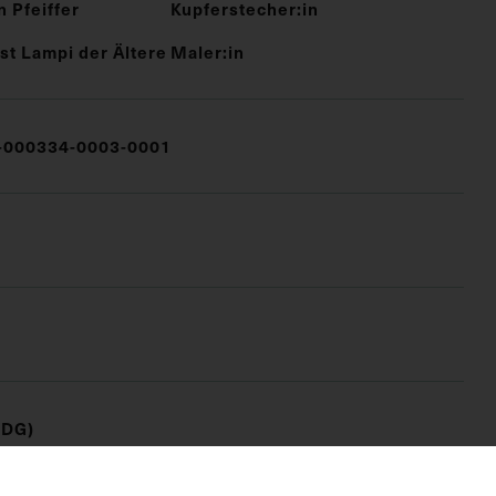
 Pfeiffer
Kupferstecher:in
st Lampi der Ältere
Maler:in
000334-0003-0001
(DG)