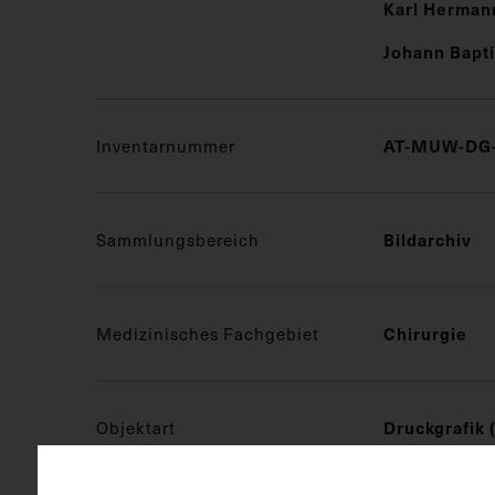
Karl Hermann
Johann Bapti
AT-MUW-DG-
Inventarnummer
Bildarchiv
Sammlungsbereich
Chirurgie
Medizinisches Fachgebiet
Druckgrafik 
Objektart